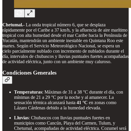
Chetumal.-
La onda tropical número 6, que se desplaza
rápidamente por el Caribe a 37 km/h, y la afluencia de aire marítimo
tropical con alta humedad desde el mar Caribe hacia la Península de
Yucatán, mantendrán un ambiente inestable en Quintana Roo este
martes. Según el Servicio Meteorológico Nacional, se espera un
cielo parcialmente nublado con incremento de nublados durante el
día, intervalos de chubascos y lluvias puntuales fuertes acompañadas
de actividad eléctrica, junto con un ambiente muy caluroso.
Condiciones Generales
Temperaturas
: Máximas de 31 a 38 °C durante el día, con
mínimas de 21 a 29 °C por la noche y al amanecer. La
sensación térmica alcanzará hasta
41 °C
en zonas como
Lázaro Cárdenas debido a la humedad elevada.
Lluvias
: Chubascos con lluvias puntuales fuertes en
municipios como Cancún, Playa del Carmen, Tulum, y
Chetumal, acompañadas de actividad eléctrica. Cozumel será