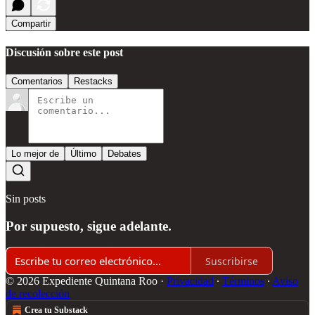
Compartir
Discusión sobre este post
Comentarios
Restacks
Lo mejor de
Último
Debates
Sin posts
Por supuesto, sigue adelante.
Suscribirse
© 2026 Expediente Quintana Roo
·
Privacidad
∙
Términos
∙
Aviso
de recolección
Crea tu Substack