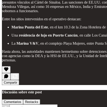
presuntos vínculos al Cártel de Sinaloa. Las sanciones de EE.UU. co
Mendoza Villegas, así como 16 empresas en México, India y Emiratos Á
sobornos a funcionarios.
Entre los sitios intervenidos en el operativo destacan:
Marina Punta del Este
, en el km 10.3 de la Zona Hotelera de
Una
residencia de lujo en Puerto Cancún
, en calle Los Cana
La
Marina V&V
, en el complejo Playa Mujeres, entre Punta S
Hasta ahora, las autoridades mantienen hermetismo sobre detenciones 
con agencias como la DEA y la HSI de EE.UU., y la Unidad de Intelige
personas.
Compartir
Discusión sobre este post
Comentarios
Restacks