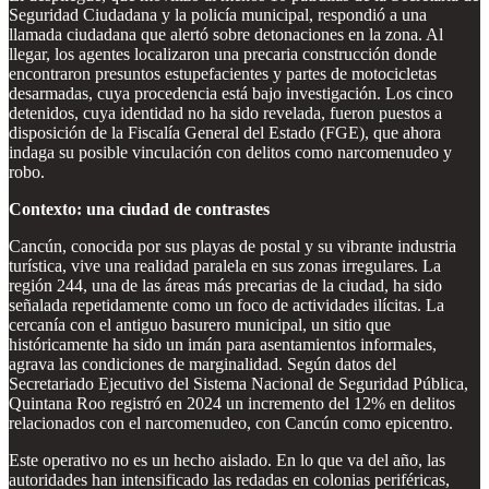
Seguridad Ciudadana y la policía municipal, respondió a una
llamada ciudadana que alertó sobre detonaciones en la zona. Al
llegar, los agentes localizaron una precaria construcción donde
encontraron presuntos estupefacientes y partes de motocicletas
desarmadas, cuya procedencia está bajo investigación. Los cinco
detenidos, cuya identidad no ha sido revelada, fueron puestos a
disposición de la Fiscalía General del Estado (FGE), que ahora
indaga su posible vinculación con delitos como narcomenudeo y
robo.
Contexto: una ciudad de contrastes
Cancún, conocida por sus playas de postal y su vibrante industria
turística, vive una realidad paralela en sus zonas irregulares. La
región 244, una de las áreas más precarias de la ciudad, ha sido
señalada repetidamente como un foco de actividades ilícitas. La
cercanía con el antiguo basurero municipal, un sitio que
históricamente ha sido un imán para asentamientos informales,
agrava las condiciones de marginalidad. Según datos del
Secretariado Ejecutivo del Sistema Nacional de Seguridad Pública,
Quintana Roo registró en 2024 un incremento del 12% en delitos
relacionados con el narcomenudeo, con Cancún como epicentro.
Este operativo no es un hecho aislado. En lo que va del año, las
autoridades han intensificado las redadas en colonias periféricas,