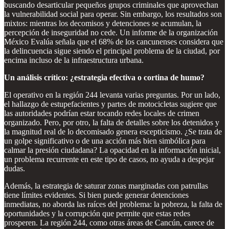
buscando desarticular pequeños grupos criminales que aprovechan
la vulnerabilidad social para operar. Sin embargo, los resultados son
mixtos: mientras los decomisos y detenciones se acumulan, la
percepción de inseguridad no cede. Un informe de la organización
México Evalúa señala que el 68% de los cancunenses considera que
la delincuencia sigue siendo el principal problema de la ciudad, por
encima incluso de la infraestructura urbana.
Un análisis crítico: ¿estrategia efectiva o cortina de humo?
El operativo en la región 244 levanta varias preguntas. Por un lado,
el hallazgo de estupefacientes y partes de motocicletas sugiere que
las autoridades podrían estar tocando redes locales de crimen
organizado. Pero, por otro, la falta de detalles sobre los detenidos y
la magnitud real de lo decomisado genera escepticismo. ¿Se trata de
un golpe significativo o de una acción más bien simbólica para
calmar la presión ciudadana? La opacidad en la información inicial,
un problema recurrente en este tipo de casos, no ayuda a despejar
dudas.
Además, la estrategia de saturar zonas marginadas con patrullas
tiene límites evidentes. Si bien puede generar detenciones
inmediatas, no aborda las raíces del problema: la pobreza, la falta de
oportunidades y la corrupción que permite que estas redes
prosperen. La región 244, como otras áreas de Cancún, carece de