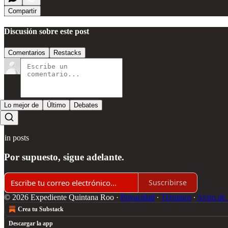
Compartir
Discusión sobre este post
Comentarios
Restacks
Lo mejor de
Último
Debates
Sin posts
Por supuesto, sigue adelante.
Suscribirse
© 2026 Expediente Quintana Roo
·
Privacidad
∙
Términos
∙
Aviso de 
Crea tu Substack
Descargar la app