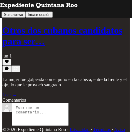
Suscribirse
Iniciar sesión
Otros dos cubanos candidatos
para ser…
jun 1
La mujer fue golpeada con el puño en la cabeza, entre la frente y el
ojo, lo que le provocó sangrado.
Leer →
Comentarios
© 2026 Expediente Quintana Roo
·
Privacidad
∙
Términos
∙
Aviso