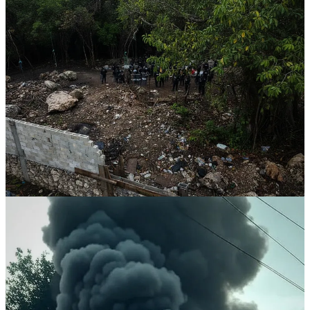
El fuego del vehículo afectó líneas de energía eléctrica, provocando
cortes de luz en áreas cercanas, como la colonia Bellavista.
Hasta el momento, se reporta la detención de cinco personas
relacionadas con estos hechos.
1
Compartir
Discusión sobre este post
Comentarios
Restacks