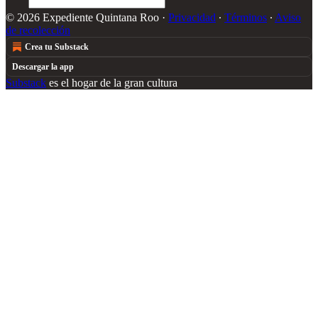
© 2026 Expediente Quintana Roo
·
Privacidad
∙
Términos
∙
Aviso
de recolección
Crea tu Substack
Descargar la app
Substack
es el hogar de la gran cultura