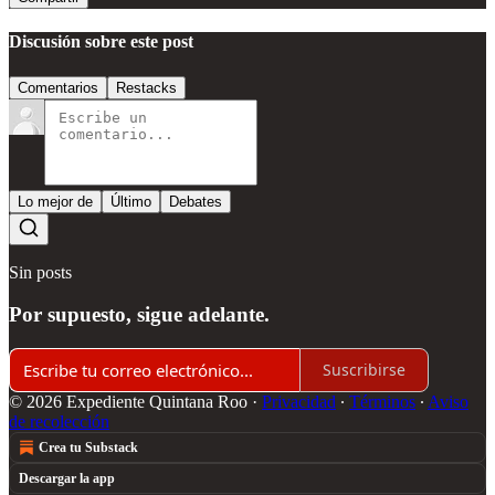
Discusión sobre este post
Comentarios
Restacks
Lo mejor de
Último
Debates
Sin posts
Por supuesto, sigue adelante.
Suscribirse
© 2026 Expediente Quintana Roo
·
Privacidad
∙
Términos
∙
Aviso
de recolección
Crea tu Substack
Descargar la app