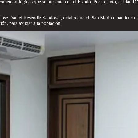
meteorológicos que se presenten en el Estado. Por lo tanto, el Plan DN-I
sé Daniel Reséndiz Sandoval, detalló que el Plan Marina mantiene un á
ión, para ayudar a la población.