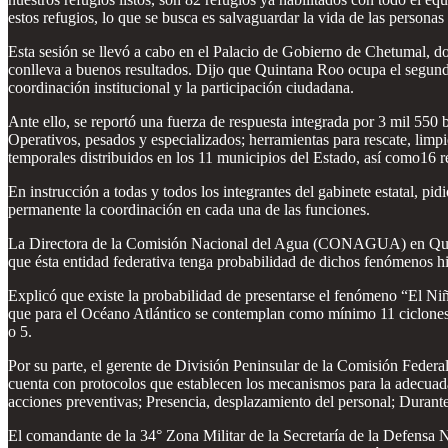
estos refugios, lo que se busca es salvaguardar la vida de las personas
Esta sesión se llevó a cabo en el Palacio de Gobierno de Chetumal, do
conlleva a buenos resultados. Dijo que Quintana Roo ocupa el segundo
coordinación institucional y la participación ciudadana.
Ante ello, se reportó una fuerza de respuesta integrada por 3 mil 550 
Operativos, pesados y especializados; herramientas para rescate, limpi
temporales distribuidos en los 11 municipios del Estado, así como16 
En instrucción a todas y todos los integrantes del gabinete estatal, 
permanente la coordinación en cada una de las funciones.
La Directora de la Comisión Nacional del Agua (CONAGUA) en Quintan
que ésta entidad federativa tenga probabilidad de dichos fenómenos h
Explicó que existe la probabilidad de presentarse el fenómeno “El Niñ
que para el Océano Atlántico se contemplan como mínimo 11 ciclones tr
o 5.
Por su parte, el gerente de División Peninsular de la Comisión Federa
cuenta con protocolos que establecen los mecanismos para la adecuada
acciones preventivas; Presencia, desplazamiento del personal; Durante
El comandante de la 34° Zona Militar de la Secretaría de la Defens