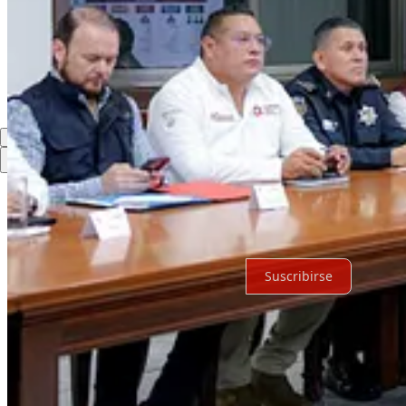
Discusión sobre este post
Comentarios
Restacks
Lo mejor de
Último
Debates
Sin posts
Por supuesto, sigue adelante.
Suscribirse
© 2026 Expediente Quintana Roo
·
Privacidad
∙
Términos
∙
Aviso de 
Crea tu Substack
Descargar la app
Substack
es el hogar de la gran cultura