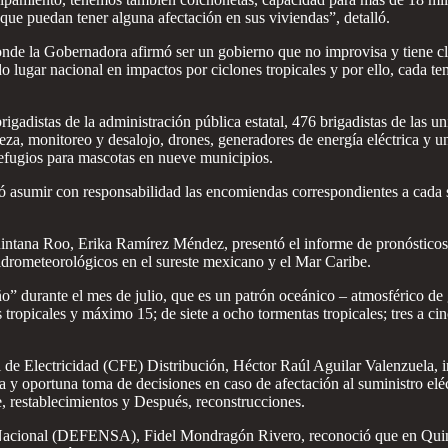
 que puedan tener alguna afectación en sus viviendas”, detalló.
nde la Gobernadora afirmó ser un gobierno que no improvisa y tiene cla
 lugar nacional en impactos por ciclones tropicales y por ello, cada t
brigadistas de la administración pública estatal, 476 brigadistas de las 
eza, monitoreo y desalojo, drones, generadores de energía eléctrica y u
refugios para mascotas en nueve municipios.
pidió asumir con responsabilidad las encomiendas correspondientes a cad
a Roo, Erika Ramírez Méndez, presentó el informe de pronósticos par
idrometeorológicos en el sureste mexicano y el Mar Caribe.
o” durante el mes de julio, que es un patrón oceánico – atmosférico de
opicales y máximo 15; de siete a ocho tormentas tropicales; tres a cin
l de Electricidad (CFE) Distribución, Héctor Raúl Aguilar Valenzuela, 
 y oportuna toma de decisiones en caso de afectación al suministro elé
, restablecimientos y Después, reconstrucciones.
a Nacional (DEFENSA), Fidel Mondragón Rivero, reconoció que en Quin