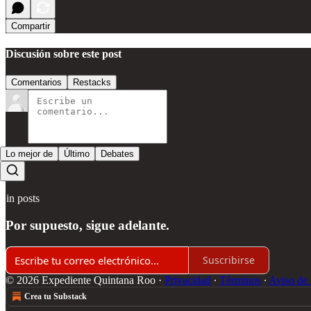
Compartir
Discusión sobre este post
Comentarios
Restacks
Lo mejor de
Último
Debates
Sin posts
Por supuesto, sigue adelante.
Suscribirse
© 2026 Expediente Quintana Roo
·
Privacidad
∙
Términos
∙
Aviso de 
Crea tu Substack