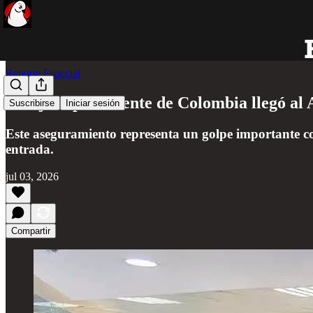
Reporte Especial
Pasajero procedente de Colombia llegó al 
Suscribirse
Iniciar sesión
Este aseguramiento representa un golpe importante con
entrada.
jul 03, 2026
Compartir