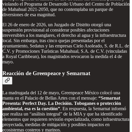
violando el Programa de Desarrollo Urbano del Centro de Población
de Mahahual 2021-2050, que no contemplaba un parque de
diversiones de esa magnitud.
El 26 de enero de 2026, un Juzgado de Distrito otorgó una
suspensión provisional al considerar posibles afectaciones
irreversibles a los manglares, el derecho al agua y la infraestructura
local. Sin embargo, tras cinco quejas presentadas por el
ayuntamiento, Sedatus y las empresas Cielo Asoleado, S. de R.L. de
C.V. y Promociones Turísticas Mahahual, S.A. de C.V. (vinculadas
a Royal Caribbean), los magistrados revocaron la medida el 4 de
mayo.
Reacción de Greenpeace y Semarnat
La madrugada del 12 de mayo, Greenpeace México colocó una
manta en el Palacio de Bellas Artes con el mensaje:
“Semarnat
Presenta: Perfect Day. La Decisión. Toboganes o protección
ambiental, esa es la cuestión”
. En respuesta, la Semarnat informó
que realiza un “análisis integral” de la MIA y que ha identificado
elementos que requieren revisión especializada, como infraestructura
proyectada, medidas de mitigación y posibles impactos en
ecosistemas costeros y marinos.