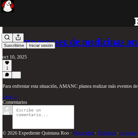
Persiste escasez de medicinas o
Suscribirse
Iniciar sesión
oct 10, 2025
1
Para enfrentar esta situación, AMANC planea realizar más eventos de
Leer →
Comentarios
© 2026 Expediente Quintana Roo
·
Privacidad
∙
Términos
∙
Aviso de 