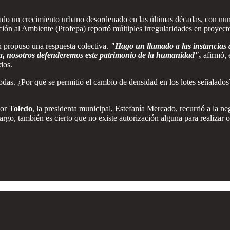
ado un crecimiento urbano desordenado en las últimas décadas, con num
ión al Ambiente (Profepa) reportó múltiples irregularidades en proyect
én propuso una respuesta colectiva.
"Hago un llamado a las instancias de
a, nosotros defenderemos este patrimonio de la humanidad",
afirmó, 
dos.
as. ¿Por qué se permitió el cambio de densidad en los lotes señalado
dor
Toledo
, la presidenta municipal, Estefanía Mercado, recurrió a la n
o, también es cierto que no existe autorización alguna para realizar ob