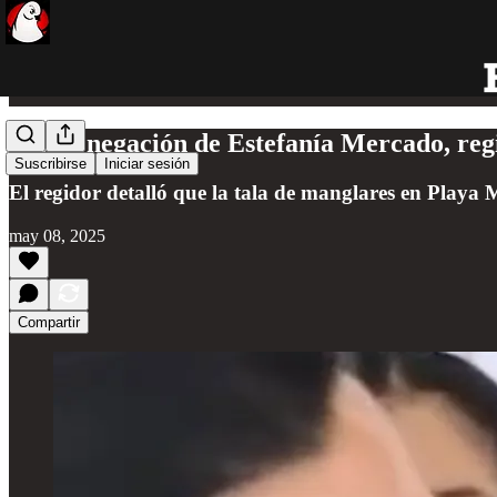
Pese a negación de Estefanía Mercado, re
Suscribirse
Iniciar sesión
El regidor detalló que la tala de manglares en Playa
may 08, 2025
Compartir