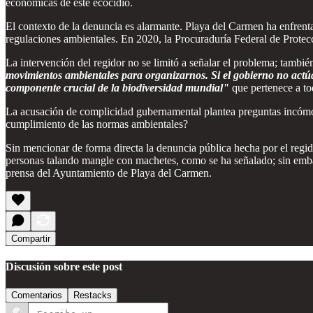
económicas de este ecocidio.
El contexto de la denuncia es alarmante. Playa del Carmen ha enfrent
regulaciones ambientales. En 2020, la Procuraduría Federal de Protecc
La intervención del regidor no se limitó a señalar el problema; tambi
movimientos ambientales para organizarnos. Si el gobierno no actú
componente crucial de la biodiversidad mundial"
que pertenece a to
La acusación de complicidad gubernamental plantea preguntas incómod
cumplimiento de las normas ambientales?
Sin mencionar de forma directa la denuncia pública hecha por el regi
personas talando mangle con machetes, como se ha señalado; sin embarg
prensa del Ayuntamiento de Playa del Carmen.
Compartir
Discusión sobre este post
Comentarios
Restacks