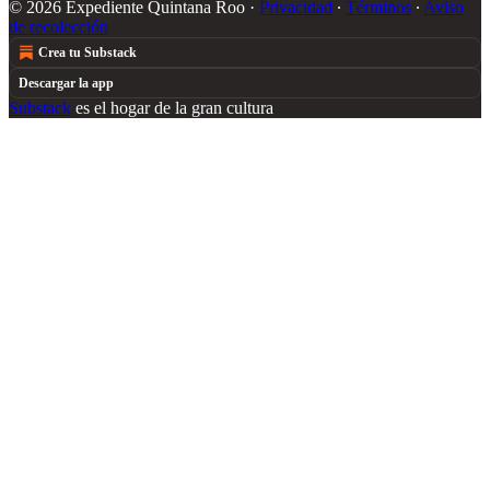
© 2026 Expediente Quintana Roo
·
Privacidad
∙
Términos
∙
Aviso
de recolección
Crea tu Substack
Descargar la app
Substack
es el hogar de la gran cultura