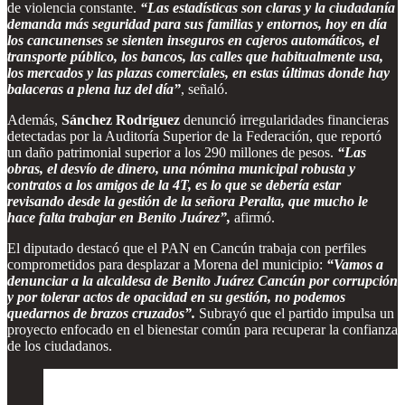
de violencia constante.
“Las estadísticas son claras y la ciudadanía
demanda más seguridad para sus familias y entornos, hoy en día
los cancunenses se sienten inseguros en cajeros automáticos, el
transporte público, los bancos, las calles que habitualmente usa,
los mercados y las plazas comerciales, en estas últimas donde hay
balaceras a plena luz del día”
, señaló.
Además,
Sánchez Rodríguez
denunció irregularidades financieras
detectadas por la Auditoría Superior de la Federación, que reportó
un daño patrimonial superior a los 290 millones de pesos.
“Las
obras, el desvío de dinero, una nómina municipal robusta y
contratos a los amigos de la 4T, es lo que se debería estar
revisando desde la gestión de la señora Peralta, que mucho le
hace falta trabajar en Benito Juárez”,
afirmó.
El diputado destacó que el PAN en Cancún trabaja con perfiles
comprometidos para desplazar a Morena del municipio:
“Vamos a
denunciar a la alcaldesa de Benito Juárez Cancún por corrupción
y por tolerar actos de opacidad en su gestión, no podemos
quedarnos de brazos cruzados”.
Subrayó que el partido impulsa un
proyecto enfocado en el bienestar común para recuperar la confianza
de los ciudadanos.