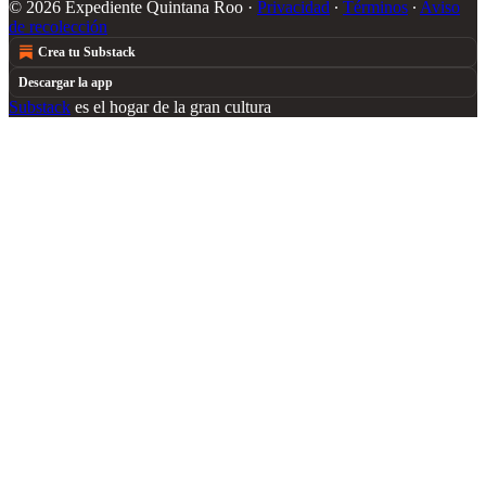
© 2026 Expediente Quintana Roo
·
Privacidad
∙
Términos
∙
Aviso
de recolección
Crea tu Substack
Descargar la app
Substack
es el hogar de la gran cultura