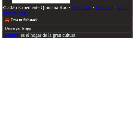
© 2026 Expediente Quintana Roo
·
Privacidad
∙
Términos
∙
Aviso
de recolección
Crea tu Substack
Descargar la app
Substack
es el hogar de la gran cultura