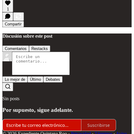
1
Compartir
Discusión sobre este post
Comentarios
Restacks
Lo mejor de
Último
Debates
Sin posts
Por supuesto, sigue adelante.
Suscribirse
© 2026 Expediente Quintana Roo
·
Privacidad
∙
Términos
∙
Aviso