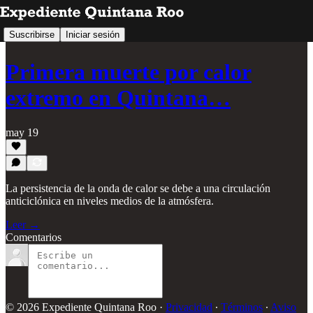
Suscribirse
Iniciar sesión
Primera muerte por calor
extremo en Quintana…
may 19
La persistencia de la onda de calor se debe a una circulación
anticiclónica en niveles medios de la atmósfera.
Leer →
Comentarios
© 2026 Expediente Quintana Roo
·
Privacidad
∙
Términos
∙
Aviso