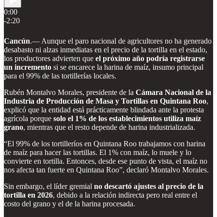
0:00
-2:20
Cancún
.— Aunque el paro nacional de agricultores no ha generado
desabasto ni alzas inmediatas en el precio de la tortilla en el estado,
los productores advierten que
el próximo año podría registrarse
un incremento
si se encarece la harina de maíz, insumo principal
para el 99% de las tortillerías locales.
Rubén Montalvo Morales, presidente de la
Cámara Nacional de la
Industria de Producción de Masa y Tortillas en Quintana Roo
,
explicó que la entidad está prácticamente blindada ante la protesta
agrícola porque
solo el 1% de los establecimientos utiliza maíz
grano
, mientras que el resto depende de harina industrializada.
“El 99% de los tortilleríos en Quintana Roo trabajamos con harina
de maíz para hacer las tortillas. El 1% con maíz, lo muele y lo
convierte en tortilla. Entonces, desde ese punto de vista, el maíz no
nos afecta tan fuerte en Quintana Roo”, declaró Montalvo Morales.
Sin embargo, el líder gremial
no descartó ajustes al precio de la
tortilla en 2026
, debido a la relación indirecta pero real entre el
costo del grano y el de la harina procesada.