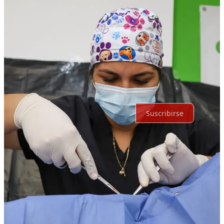
Lo mejor de
Último
Debates
Sin posts
Por supuesto, sigue adelante.
Suscribirse
© 2026 Expediente Quintana Roo
·
Privacidad
∙
Términos
∙
Aviso
de recolección
Crea tu Substack
Descargar la app
Substack
es el hogar de la gran cultura