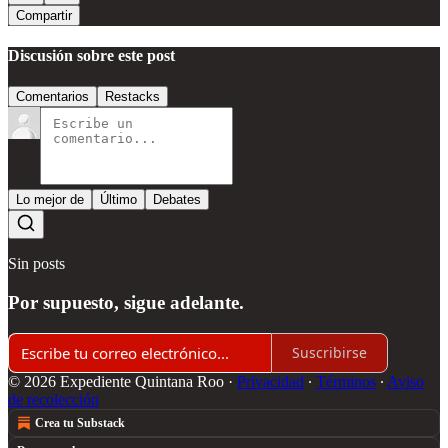
Compartir
Discusión sobre este post
Comentarios
Restacks
Lo mejor de
Último
Debates
Sin posts
Por supuesto, sigue adelante.
Suscribirse
© 2026 Expediente Quintana Roo
·
Privacidad
∙
Términos
∙
Aviso
de recolección
Crea tu Substack