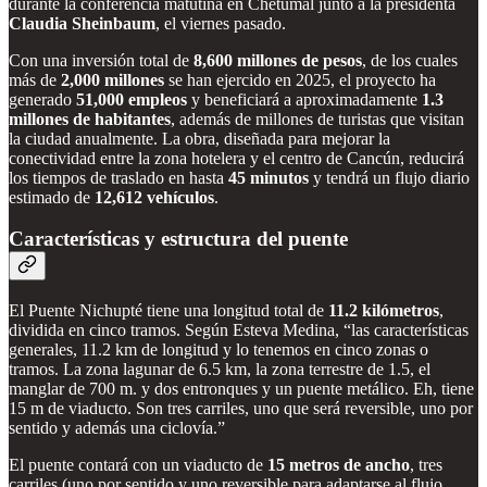
durante la conferencia matutina en Chetumal junto a la presidenta
Claudia Sheinbaum
, el viernes pasado.
Con una inversión total de
8,600 millones de pesos
, de los cuales
más de
2,000 millones
se han ejercido en 2025, el proyecto ha
generado
51,000 empleos
y beneficiará a aproximadamente
1.3
millones de habitantes
, además de millones de turistas que visitan
la ciudad anualmente. La obra, diseñada para mejorar la
conectividad entre la zona hotelera y el centro de Cancún, reducirá
los tiempos de traslado en hasta
45 minutos
y tendrá un flujo diario
estimado de
12,612 vehículos
.
Características y estructura del puente
El Puente Nichupté tiene una longitud total de
11.2 kilómetros
,
dividida en cinco tramos. Según Esteva Medina, “las características
generales, 11.2 km de longitud y lo tenemos en cinco zonas o
tramos. La zona lagunar de 6.5 km, la zona terrestre de 1.5, el
manglar de 700 m. y dos entronques y un puente metálico. Eh, tiene
15 m de viaducto. Son tres carriles, uno que será reversible, uno por
sentido y además una ciclovía.”
El puente contará con un viaducto de
15 metros de ancho
, tres
carriles (uno por sentido y uno reversible para adaptarse al flujo