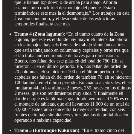
que le llaman top down o de arriba para abajo. Ahorita
estamos por concluir el desmontaje del puente. Estará
terminándose este mes la el desmontaje.” Los trabajos en esta
área han concluido, y el desmontaje de las estructuras
temporales finalizará este mes.
Tramo 4 (Zona lagunar)
: “En el tramo cuatro de la Zona
lagunar, que este es el donde hay mayor eh intensidad ahora
en los trabajos, hay seis frentes de trabajo simultáneos, tres
que están trabajando en columnas y capiteles y otros tres que
están trabajando en montaje de traves para dimensionar.
Bueno, nos faltan dos este pilas eh del total de 780. Eh, se
hicieron 11 en el último periodo. Eh, nos faltan del orden de
20 columnas, eh se hicieron 100 en el último periodo. Eh,
capiteles nos faltan eh del orden de también 70, eh se hicieron
100 también en el último periodo. En cuanto a cabizales, eh se
montaron 44 en los últimos 2 meses, 259 traves en los últimos
2 meses, que son rendimientos muy altos. Y finalmente eh
donde eh que es la última etapa, donde venimos al 50% es en
el montaje de tabletas, que ahí llevamos 11,000 de un total de
32,000.” Este tramo concentra la mayor actividad, con seis
frentes de trabajo simultáneos y tres plantas de prefabricación
operando a máxima capacidad.
Tramo 5 (Entronque Kukulcán)
: “En el tramo cinco del