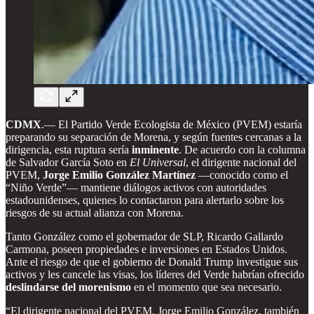
CDMX
.— El Partido Verde Ecologista de México (PVEM) estaría
preparando su separación de Morena, y según fuentes cercanas a la
dirigencia, esta ruptura sería
inminente
. De acuerdo con la columna
de Salvador García Soto en
El Universal
, el dirigente nacional del
PVEM,
Jorge Emilio González Martínez
—conocido como el
“Niño Verde”— mantiene diálogos activos con autoridades
estadounidenses, quienes lo contactaron para alertarlo sobre los
riesgos de su actual alianza con Morena.
Tanto González como el gobernador de SLP, Ricardo Gallardo
Carmona, poseen propiedades e inversiones en Estados Unidos.
Ante el riesgo de que el gobierno de Donald Trump investigue sus
activos y les cancele las visas, los líderes del Verde habrían ofrecido
deslindarse del morenismo
en el momento que sea necesario.
“El dirigente nacional del PVEM, Jorge Emilio González, también