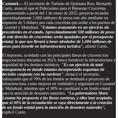
Cozumel.—
El secretario de Turismo de Quintana Roo, Bernardo
Cueto, anunció que el Fidecomiso para el Bienestar Crucerista,
implementado a partir del 1 de enero de 2025, proyecta recaudar
aproximadamente 1,000 millones de pesos este año mediante un
impuesto de 5 dólares por cada crucerista que arribe a los puertos de
Cozumel y Mahahual.
"Estamos avanzando en un ejercicio sin
precedentes en el estado. Aproximadamente 500 millones de pesos
de este derecho de cruceristas serán igualados por el presupuesto
estatal, lo que nos llevará a tener alrededor de 1,000 millones de
pesos para invertir en infraestructura turística",
afirmó Cueto.
El impuesto, acordado con las principales líneas de cruceros tras
negociaciones iniciadas en 2023, busca fortalecer la infraestructura y
seguridad de los destinos turísticos.
"Es un ejercicio de total
transparencia en donde estamos incorporando esquemas de
decisión conjunta con las navieras"
, destacó el secretario,
subrayando que el 70% de los fondos se destinará a proyectos de
infraestructura, como mejoras en vialidades y seguridad en Cozumel
y Mahahual, mientras que el 30% se canalizará a un fondo estatal
para la atención de desastres naturales.
"La gobernadora Mara
Lezama ha propuesto a las líneas navieras, y ellos han aceptado,
que el 30% de la recaudación se vaya directamente a la creación
de un fondo estatal para la atención de desastres naturales",
explicó Cueto.