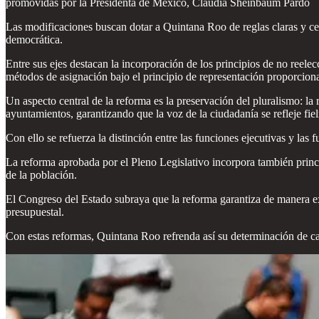
promovidas por la Presidenta de México, Claudia Sheinbaum Pardo
Las modificaciones buscan dotar a Quintana Roo de reglas claras y cert
democrática.
Entre sus ejes destacan la incorporación de los principios de no reel
métodos de asignación bajo el principio de representación proporciona
Un aspecto central de la reforma es la preservación del pluralismo: l
ayuntamientos, garantizando que la voz de la ciudadanía se refleje fi
Con ello se refuerza la distinción entre las funciones ejecutivas y las 
La reforma aprobada por el Pleno Legislativo incorpora también princip
de la población.
El Congreso del Estado subraya que la reforma garantiza de manera exp
presupuestal.
Con estas reformas, Quintana Roo refrenda así su determinación de ca