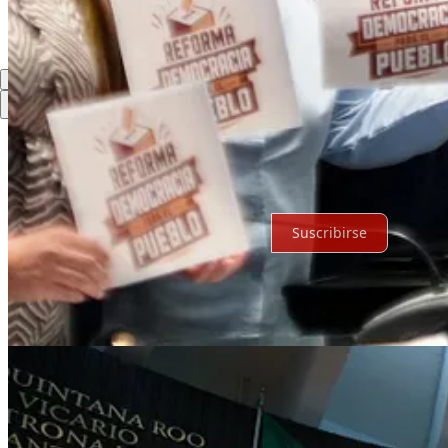
Lo mejor de
Último
Debates
Sin posts
Por supuesto, sigue adelante.
Suscribirse
© 2026 Expediente Quintana Roo
·
Privacidad
∙
Términos
∙
Aviso de 
Crea tu Substack
Descargar la app
Substack
es el hogar de la gran cultura