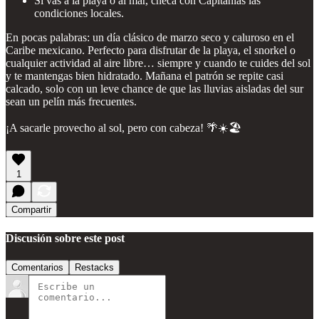
Si vas a la playa o al mar, checa con Capitanías las
condiciones locales.
En pocas palabras: un día clásico de marzo seco y caluroso en el
Caribe mexicano. Perfecto para disfrutar de la playa, el snorkel o
cualquier actividad al aire libre… siempre y cuando te cuides del sol
y te mantengas bien hidratado. Mañana el patrón se repite casi
calcado, solo con un leve chance de que las lluvias aisladas del sur
sean un pelín más frecuentes.
¡A sacarle provecho al sol, pero con cabeza! 🌴☀️🏖️
1
Compartir
Discusión sobre este post
Comentarios
Restacks