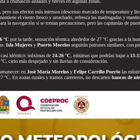
ada a chubascos aislados y breves en algunas zonas.
ís, pero sus efectos más intensos (descenso marcado de temperatura y ll
: mantiene el viento fresco y arrachado, refresca las madrugadas y manti
ara la navegación si se toman precauciones, pero las capitanías de pue
6 °C
por la tarde, sensación térmica alrededor de 27 °C gracias a la 
ias.
Isla Mujeres
y
Puerto Morelos
seguirán patrones similares, con 
 casi idéntico: máximas de
24-26 °C
, mínimas que podrían bajar a
13-1
, cielo más despejado y sin lluvias de consideración.
al amanecer: en
José María Morelos
y
Felipe Carrillo Puerto
las mínim
 °C. En zonas rurales y tramos carreteros, no descarten
bancos de nie