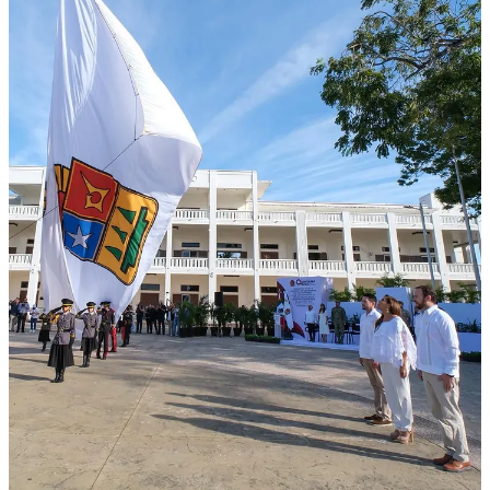
“Hoy, al conmemorar este aniversario, refrendamos el compromiso
con el presente y el futuro de Quintana Roo”, aseguró la
Gobernadora.
En el desarrollo del acto cívico, la secretaria de Gobierno, Cristina
Torres Gómez, leyó el Decreto de promulgación de la Constitución.
Posteriormente, el presidente del Tribunal Superior de Justicia del
Estado, Heyden Cebada Rivas, dirigió un mensaje alusivo a la
efeméride, al igual que el presidente de la Junta de Gobierno y
Coordinación Política de la XVIII Legislatura, diputado Renán
Eduardo Sánchez Tajonar, quienes destacaron la importancia
histórica y jurídica de la Carta Magna estatal.
Como parte del programa, se realizó el izamiento de la Bandera del
Estado de Quintana Roo y se rindieron honores a la Bandera
Nacional, acciones con las que se refrendó el compromiso de dar
seguimiento al Nuevo Acuerdo por el Bienestar y Desarrollo de
Quintana Roo, impulsado por la gobernadora Mara Lezama,
promoviendo el amor a la patria y el fortalecimiento del sentido de