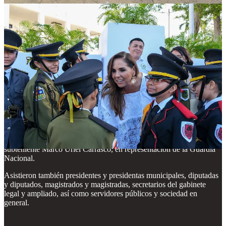
identidad y pertenencia entre las y los quintanarroenses.
Para finalizar, la Bandera de Quintana Roo fue izada mientras la
Banda de Música del Estado interpretaba el Himno de Quintana
Roo. El izamiento estuvo a cargo de alumnas y alumnos de la
escuela primaria “Kohunlich”, integrantes de la organización
“Pumas de Chetumal”, así como del Coro del Estado, en un acto
que exaltó el respeto a los símbolos que dan identidad a las y los
quintanarroenses.
Acompañaron a la Gobernadora en este acto conmemorativo
Verónica Lezama Espinosa, presidenta honoraria del Sistema DIF
Quintana Roo; el General Fidel Mondragón Rivero, comandante de
la 34ª Zona Militar; el Vicealmirante Marco Antonio Muñoz
Hernández, comandante de la 11ª Zona Naval; la presidenta
municipal de Othón P. Blanco, Yensunni Martínez Hernández; el
subteniente Marco Uriel Carrasco, en representación de la Guardia
Nacional.
Asistieron también presidentes y presidentas municipales, diputadas
y diputados, magistrados y magistradas, secretarios del gabinete
legal y ampliado, así como servidores públicos y sociedad en
general.