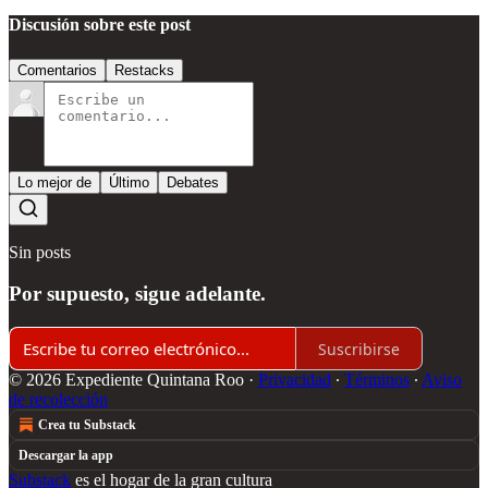
Discusión sobre este post
Comentarios
Restacks
Lo mejor de
Último
Debates
Sin posts
Por supuesto, sigue adelante.
Suscribirse
© 2026 Expediente Quintana Roo
·
Privacidad
∙
Términos
∙
Aviso
de recolección
Crea tu Substack
Descargar la app
Substack
es el hogar de la gran cultura