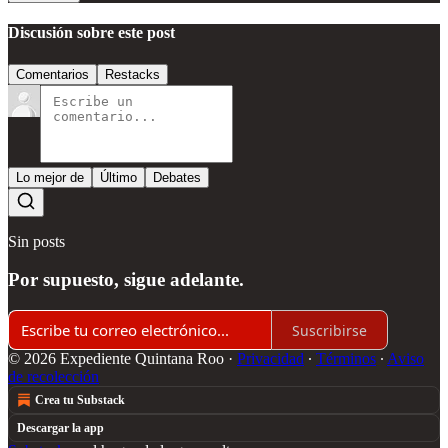
Discusión sobre este post
Comentarios
Restacks
Lo mejor de
Último
Debates
Sin posts
Por supuesto, sigue adelante.
Suscribirse
© 2026 Expediente Quintana Roo
·
Privacidad
∙
Términos
∙
Aviso
de recolección
Crea tu Substack
Descargar la app