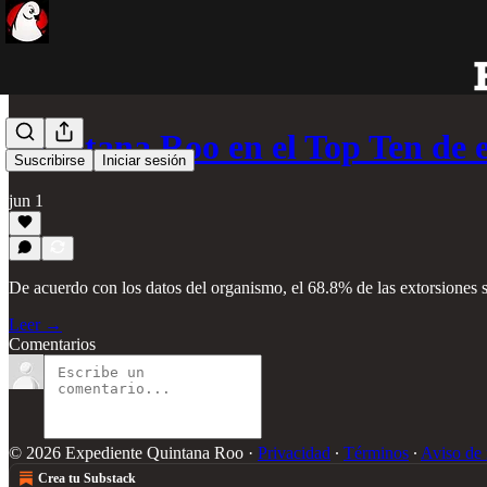
Quintana Roo en el Top Ten de 
Suscribirse
Iniciar sesión
jun 1
De acuerdo con los datos del organismo, el 68.8% de las extorsiones se
Leer →
Comentarios
© 2026 Expediente Quintana Roo
·
Privacidad
∙
Términos
∙
Aviso de 
Crea tu Substack