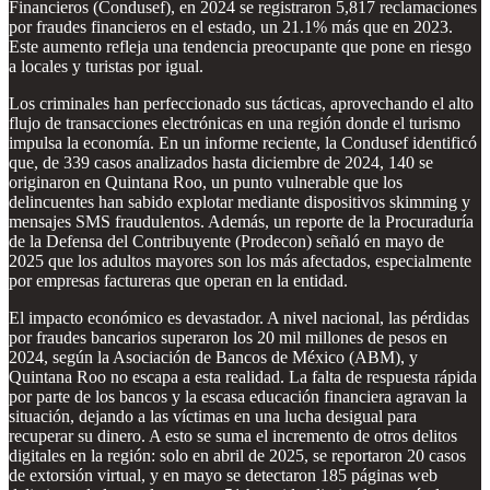
Financieros (Condusef), en 2024 se registraron 5,817 reclamaciones
por fraudes financieros en el estado, un 21.1% más que en 2023.
Este aumento refleja una tendencia preocupante que pone en riesgo
a locales y turistas por igual.
Los criminales han perfeccionado sus tácticas, aprovechando el alto
flujo de transacciones electrónicas en una región donde el turismo
impulsa la economía. En un informe reciente, la Condusef identificó
que, de 339 casos analizados hasta diciembre de 2024, 140 se
originaron en Quintana Roo, un punto vulnerable que los
delincuentes han sabido explotar mediante dispositivos skimming y
mensajes SMS fraudulentos. Además, un reporte de la Procuraduría
de la Defensa del Contribuyente (Prodecon) señaló en mayo de
2025 que los adultos mayores son los más afectados, especialmente
por empresas factureras que operan en la entidad.
El impacto económico es devastador. A nivel nacional, las pérdidas
por fraudes bancarios superaron los 20 mil millones de pesos en
2024, según la Asociación de Bancos de México (ABM), y
Quintana Roo no escapa a esta realidad. La falta de respuesta rápida
por parte de los bancos y la escasa educación financiera agravan la
situación, dejando a las víctimas en una lucha desigual para
recuperar su dinero. A esto se suma el incremento de otros delitos
digitales en la región: solo en abril de 2025, se reportaron 20 casos
de extorsión virtual, y en mayo se detectaron 185 páginas web