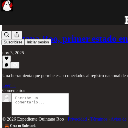
Quintana Roo, primer estado en
Suscribirse
Iniciar sesión
nov 3, 2025
Una herramienta que permite estar conectados al registro nacional de
Leer →
Comentarios
© 2026 Expediente Quintana Roo
·
Privacidad
∙
Términos
∙
Aviso de 
Crea tu Substack