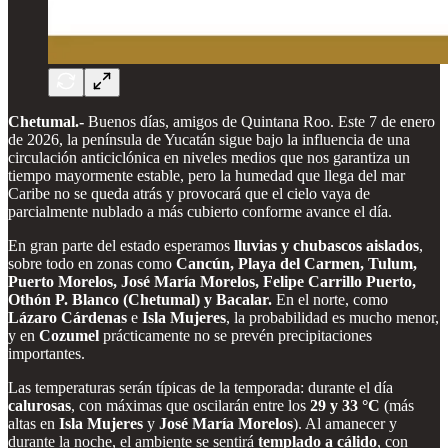
Chetumal.-
Buenos días, amigos de Quintana Roo. Este 7 de enero
de 2026, la península de Yucatán sigue bajo la influencia de una
circulación anticiclónica en niveles medios que nos garantiza un
tiempo mayormente estable, pero la humedad que llega del mar
Caribe no se queda atrás y provocará que el cielo vaya de
parcialmente nublado a más cubierto conforme avance el día.
En gran parte del estado esperamos
lluvias y chubascos aislados
,
sobre todo en zonas como
Cancún, Playa del Carmen, Tulum,
Puerto Morelos, José María Morelos, Felipe Carrillo Puerto,
Othón P. Blanco (Chetumal) y Bacalar.
En el norte, como
Lázaro Cárdenas
e
Isla Mujeres
, la probabilidad es mucho menor,
y en
Cozumel
prácticamente no se prevén precipitaciones
importantes.
Las temperaturas serán típicas de la temporada: durante el día
calurosas
, con máximas que oscilarán entre los
29 y 33 °C
(más
altas en
Isla Mujeres
y
José María Morelos
). Al amanecer y
durante la noche, el ambiente se sentirá
templado a cálido
, con