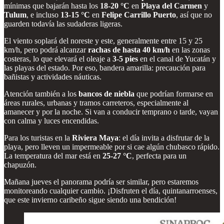
mínimas que bajarán hasta los
18-20 °C
en
Playa del Carmen
y
Tulum
, e incluso
13-15 °C
en
Felipe Carrillo Puerto
, así que no
guarden todavía las sudaderas ligeras.
El viento soplará del noreste y este, generalmente entre 15 y 25
km/h, pero podrá alcanzar
rachas de hasta 40 km/h
en las zonas
costeras, lo que elevará el oleaje a
3-5 pies
en el canal de Yucatán y
las playas del estado. Por eso, bandera amarilla: precaución para
bañistas y actividades náuticas.
Atención también a los
bancos de niebla
que podrían formarse en
áreas rurales, urbanas y tramos carreteros, especialmente al
amanecer y por la noche. Si van a conducir temprano o tarde, vayan
con calma y luces encendidas.
Para los turistas en la
Riviera Maya
: el día invita a disfrutar de la
playa, pero lleven un impermeable por si cae algún chubasco rápido.
La temperatura del mar está en
25-27 °C
, perfecta para un
chapuzón.
Mañana jueves el panorama podría ser similar, pero estaremos
monitoreando cualquier cambio. ¡Disfruten el día, quintanarroenses,
que este invierno caribeño sigue siendo una bendición!