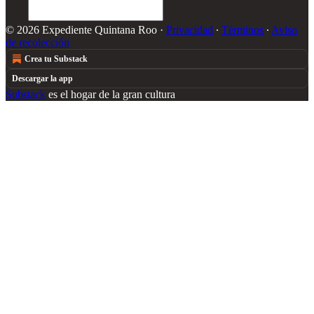
© 2026 Expediente Quintana Roo
·
Privacidad
∙
Términos
∙
Aviso
de recolección
Crea tu Substack
Descargar la app
Substack
es el hogar de la gran cultura