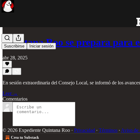
Quintana Roo se prepara para 
Suscribirse
Iniciar sesión
abr 28, 2025
En sesión extraordinaria del Consejo Local, se informó de los avance
Leer →
Comentarios
© 2026 Expediente Quintana Roo
·
Privacidad
∙
Términos
∙
Aviso de 
Crea tu Substack