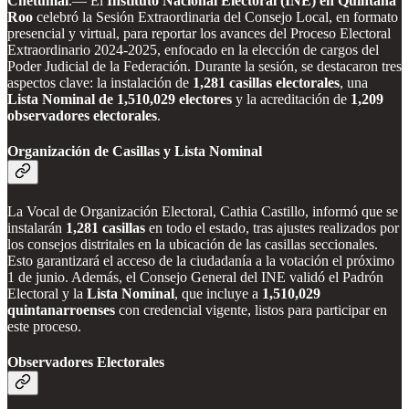
Chetumal
.— El
Instituto Nacional Electoral (INE) en Quintana
Roo
celebró la Sesión Extraordinaria del Consejo Local, en formato
presencial y virtual, para reportar los avances del Proceso Electoral
Extraordinario 2024-2025, enfocado en la elección de cargos del
Poder Judicial de la Federación. Durante la sesión, se destacaron tres
aspectos clave: la instalación de
1,281 casillas electorales
, una
Lista Nominal de 1,510,029 electores
y la acreditación de
1,209
observadores electorales
.
Organización de Casillas y Lista Nominal
La Vocal de Organización Electoral, Cathia Castillo, informó que se
instalarán
1,281 casillas
en todo el estado, tras ajustes realizados por
los consejos distritales en la ubicación de las casillas seccionales.
Esto garantizará el acceso de la ciudadanía a la votación el próximo
1 de junio. Además, el Consejo General del INE validó el Padrón
Electoral y la
Lista Nominal
, que incluye a
1,510,029
quintanarroenses
con credencial vigente, listos para participar en
este proceso.
Observadores Electorales