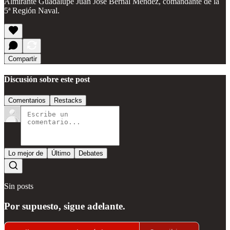
Almirante Guadalupe Juan José Bernal Méndez, comandante de la
5ª Región Naval.
Compartir
Discusión sobre este post
Comentarios
Restacks
Lo mejor de
Último
Debates
Sin posts
Por supuesto, sigue adelante.