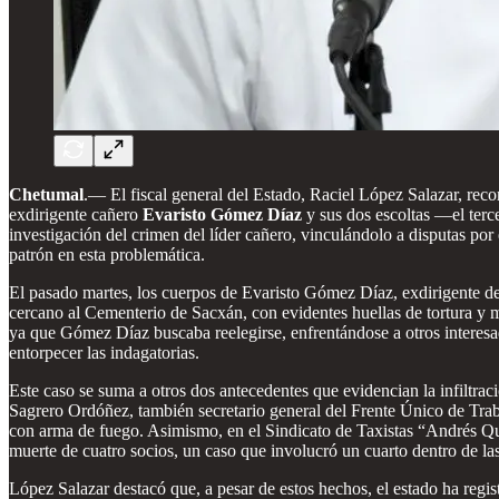
Chetumal
.— El fiscal general del Estado, Raciel López Salazar, reco
exdirigente cañero
Evaristo Gómez Díaz
y sus dos escoltas —el terce
investigación del crimen del líder cañero, vinculándolo a disputas por 
patrón en esta problemática.
El pasado martes, los cuerpos de Evaristo Gómez Díaz, exdirigente 
cercano al Cementerio de Sacxán, con evidentes huellas de tortura y m
ya que Gómez Díaz buscaba reelegirse, enfrentándose a otros interesado
entorpecer las indagatorias.
Este caso se suma a otros dos antecedentes que evidencian la infiltra
Sagrero Ordóñez, también secretario general del Frente Único de Traba
con arma de fuego. Asimismo, en el Sindicato de Taxistas “Andrés Qui
muerte de cuatro socios, un caso que involucró un cuarto dentro de las
López Salazar destacó que, a pesar de estos hechos, el estado ha reg