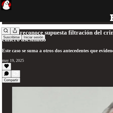
Raciel reconoce supuesta filtración del cr
Suscribirse
Iniciar sesión
cañero asesinado
Este caso se suma a otros dos antecedentes que eviden
may 19, 2025
Compartir