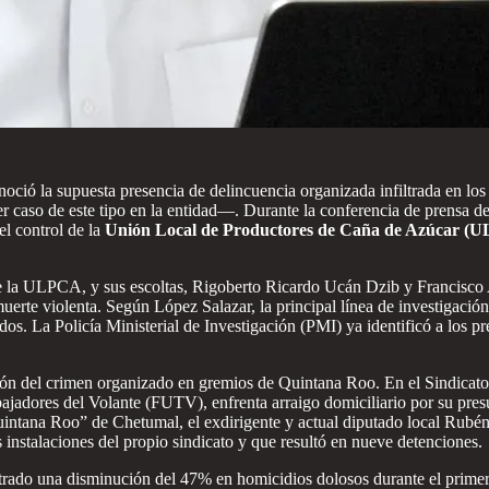
noció la supuesta presencia de delincuencia organizada infiltrada en los
r caso de este tipo en la entidad—. Durante la conferencia de prensa de 
el control de la
Unión Local de Productores de Caña de Azúcar (
de la ULPCA, y sus escoltas, Rigoberto Ricardo Ucán Dzib y Francisco
uerte violenta. Según López Salazar, la principal línea de investigació
s. La Policía Ministerial de Investigación (PMI) ya identificó a los pre
ción del crimen organizado en gremios de Quintana Roo. En el Sindicato
jadores del Volante (FUTV), enfrenta arraigo domiciliario por su presunt
ntana Roo” de Chetumal, el exdirigente y actual diputado local Rubén C
 instalaciones del propio sindicato y que resultó en nueve detenciones.
istrado una disminución del 47% en homicidios dolosos durante el prime