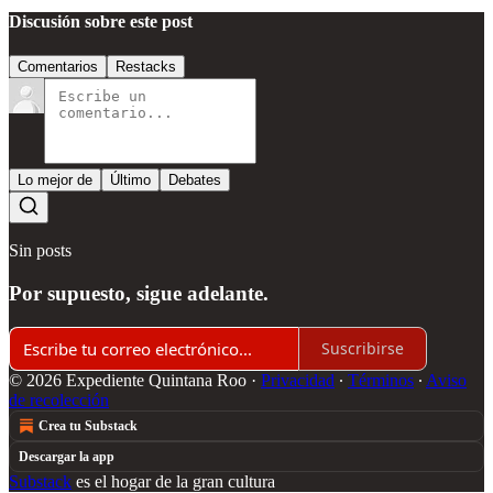
Discusión sobre este post
Comentarios
Restacks
Lo mejor de
Último
Debates
Sin posts
Por supuesto, sigue adelante.
Suscribirse
© 2026 Expediente Quintana Roo
·
Privacidad
∙
Términos
∙
Aviso
de recolección
Crea tu Substack
Descargar la app
Substack
es el hogar de la gran cultura