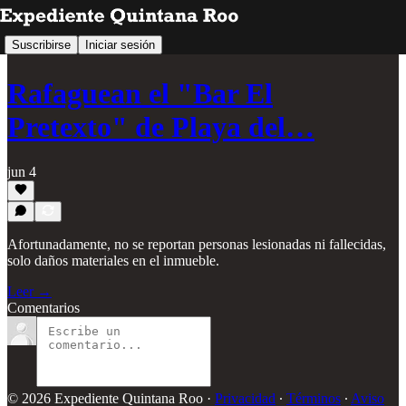
Suscribirse
Iniciar sesión
Rafaguean el "Bar El
Pretexto" de Playa del…
jun 4
Afortunadamente, no se reportan personas lesionadas ni fallecidas,
solo daños materiales en el inmueble.
Leer →
Comentarios
© 2026 Expediente Quintana Roo
·
Privacidad
∙
Términos
∙
Aviso