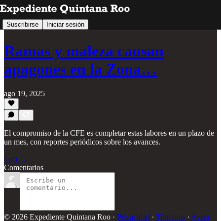
Suscribirse
Iniciar sesión
Ramas y maleza causan
apagones en la Zona…
ago 19, 2025
El compromiso de la CFE es completar estas labores en un plazo de
un mes, con reportes periódicos sobre los avances.
Leer →
Comentarios
© 2026 Expediente Quintana Roo
·
Privacidad
∙
Términos
∙
Aviso