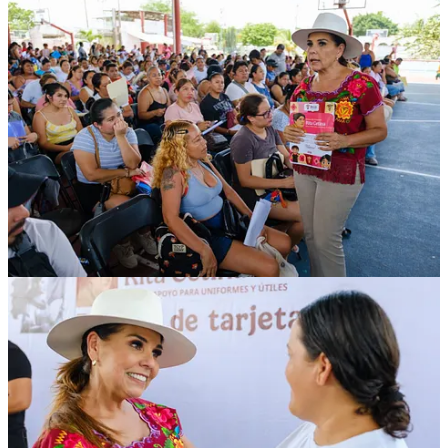
Compartir
Discusión sobre este post
Comentarios
Restacks
Lo mejor de
Último
Debates