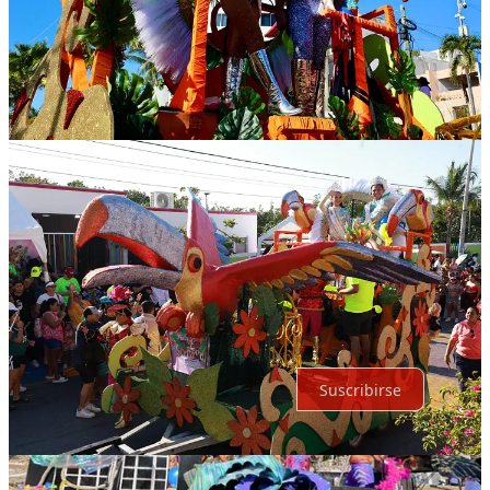
Compartir
Discusión sobre este post
Comentarios
Restacks
Lo mejor de
Último
Debates
Sin posts
Por supuesto, sigue adelante.
Suscribirse
© 2026 Expediente Quintana Roo
·
Privacidad
∙
Términos
∙
Aviso
de recolección
Crea tu Substack