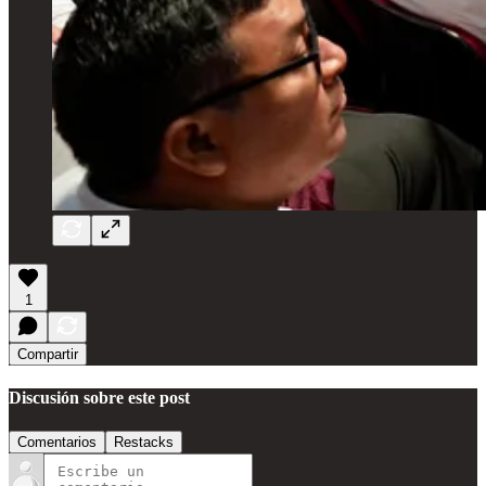
1
Compartir
Discusión sobre este post
Comentarios
Restacks