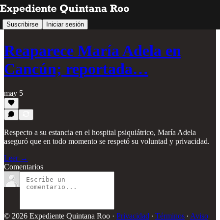
Suscribirse
Iniciar sesión
Reaparece María Adela en
Cancún; reportada…
may 5
Respecto a su estancia en el hospital psiquiátrico, María Adela
aseguró que en todo momento se respetó su voluntad y privacidad.
Leer →
Comentarios
© 2026 Expediente Quintana Roo
·
Privacidad
∙
Términos
∙
Aviso