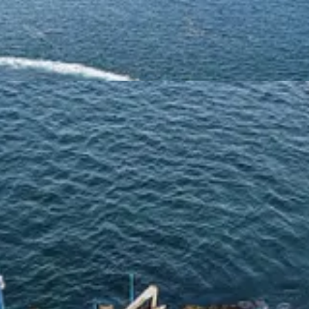
recolectan el sargazo atrapado en la barrera de protección que impide 
í hay sargazo, pero no en las playas. Nuestros marinos mantienen limpio