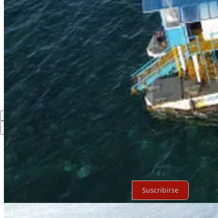
Compartir
Discusión sobre este post
Comentarios
Restacks
Lo mejor de
Último
Debates
Sin posts
Por supuesto, sigue adelante.
Suscribirse
© 2026 Expediente Quintana Roo
·
Privacidad
∙
Términos
∙
Aviso de 
Crea tu Substack