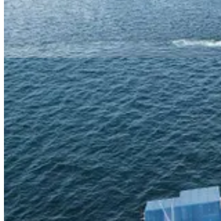
Marinos de la Armada de México a bordo de una sargacera de la SEMAR 
todavía fresco a 150 metros de la línea de playa. En Puerto Morelos s
captadas por el Drone la mañana de este viernes 30 de Mayo 2025.