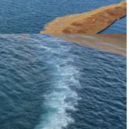
la llegada de la alga a la costa. Los marinos colectan el sargazo
 el litoral de Puerto Morelos, un ejemplo y un orgullo. Imágenes