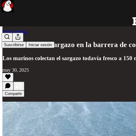
FotoGalerías
Recolección de sargazo en la barrera de c
Suscribirse
Iniciar sesión
Los marinos colectan el sargazo todavía fresco a 150 m
may 30, 2025
Compartir