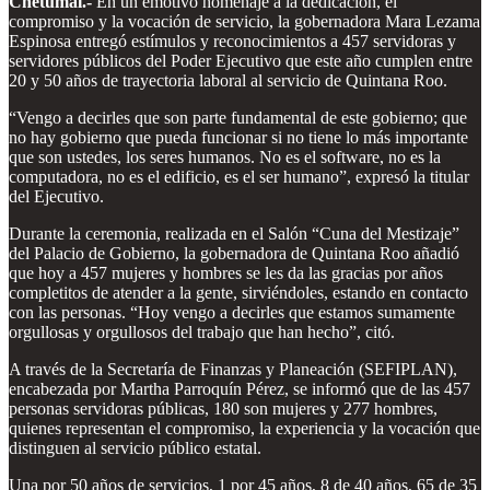
Chetumal.-
En un emotivo homenaje a la dedicación, el
compromiso y la vocación de servicio, la gobernadora Mara Lezama
Espinosa entregó estímulos y reconocimientos a 457 servidoras y
servidores públicos del Poder Ejecutivo que este año cumplen entre
20 y 50 años de trayectoria laboral al servicio de Quintana Roo.
“Vengo a decirles que son parte fundamental de este gobierno; que
no hay gobierno que pueda funcionar si no tiene lo más importante
que son ustedes, los seres humanos. No es el software, no es la
computadora, no es el edificio, es el ser humano”, expresó la titular
del Ejecutivo.
Durante la ceremonia, realizada en el Salón “Cuna del Mestizaje”
del Palacio de Gobierno, la gobernadora de Quintana Roo añadió
que hoy a 457 mujeres y hombres se les da las gracias por años
completitos de atender a la gente, sirviéndoles, estando en contacto
con las personas. “Hoy vengo a decirles que estamos sumamente
orgullosas y orgullosos del trabajo que han hecho”, citó.
A través de la Secretaría de Finanzas y Planeación (SEFIPLAN),
encabezada por Martha Parroquín Pérez, se informó que de las 457
personas servidoras públicas, 180 son mujeres y 277 hombres,
quienes representan el compromiso, la experiencia y la vocación que
distinguen al servicio público estatal.
Una por 50 años de servicios, 1 por 45 años, 8 de 40 años, 65 de 35