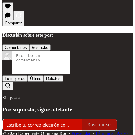
Compartir
Discusión sobre este post
Comentarios
Restacks
Lo mejor de
Último
Debates
Sin posts
Por supuesto, sigue adelante.
Suscribirse
© 2026 Expediente Quintana Roo
·
Privacidad
∙
Términos
∙
Aviso