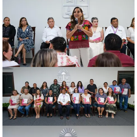
Asimismo, se reconoció a Enna Lizabeth Rodríguez Ceballos,
colaboradora de la Secretaría de Finanzas y Planeación con 40 años
de servicio, cuya experiencia y compromiso representan el
profesionalismo y la entrega de las y los trabajadores que han
acompañado el crecimiento institucional del estado.
La secretaria Martha Parroquín, por su parte explicó que cada
reconocimiento entregado representa mucho más que una
antigüedad laboral, representa miles de jornadas de trabajo,
incontables desafíos superados y una convicción permanente de
servir por encima de cualquier circunstancia.
A nombre de cada una y uno de quienes recibieron este
reconocimiento por antigüedad, agradeció esta ceremonia Roger
Encarnación Villanueva Madrid, con 40 años de servicios.
En la ceremonia estuvieron presentes la presidenta honoraria del
Sistema DIF Quintana Roo, Verónica Lezama Espinosa; la
secretaria de Gobierno, Cristina Torres Gómez; el oficial mayor,
Adrián Díaz Villanueva; representantes de organizaciones sindicales
y servidoras y servidores públicos homenajeados por su destacada