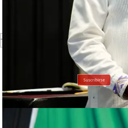
Comentarios
Restacks
Lo mejor de
Último
Debates
Sin posts
Por supuesto, sigue adelante.
Suscribirse
© 2026 Expediente Quintana Roo
·
Privacidad
∙
Términos
∙
Aviso de 
Crea tu Substack
Descargar la app
Substack
es el hogar de la gran cultura